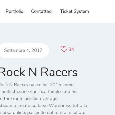
Portfolio
Contattaci
Ticket System
 Design
E-commerce
zione e gestione integrata
Servizi per l'impresa.
34
 Web Completi
Gestione Magazzino
Settembre 4, 2017
taforme Utilizzate
Paywall personalizzato
Rock N Racers
 Responsivo
Servizi Fotografici
ock N Racers nasce nel 2015 come
anifestazione sportiva focalizzata nel
ettore motociclistico vintage.
bbiamo creato su base Wordpress tutta la
isorsa online, partendo dal font al risultato